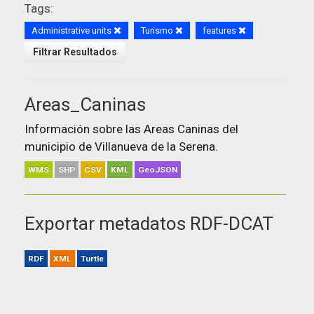
Tags:
Administrative units
Turismo
features
Filtrar Resultados
Areas_Caninas
Información sobre las Areas Caninas del
municipio de Villanueva de la Serena.
WMS
SHP
CSV
KML
GeoJSON
Exportar metadatos RDF-DCAT
RDF
XML
Turtle