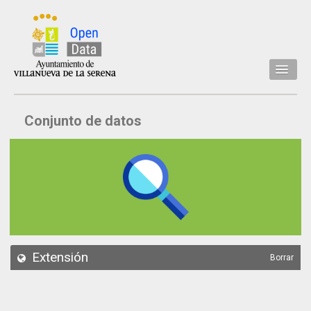
Inicio
Conjunto de datos
Datos
Conjuntos de datos
Concejalía
Temáticas
Acerca de
API
Extensión
Borrar
Actualización
Noticias