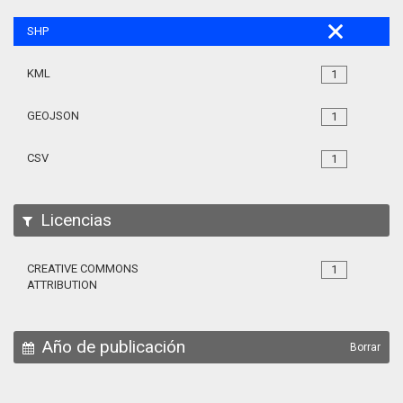
SHP
KML
1
GEOJSON
1
CSV
1
Licencias
CREATIVE COMMONS
1
ATTRIBUTION
Año de publicación
Borrar