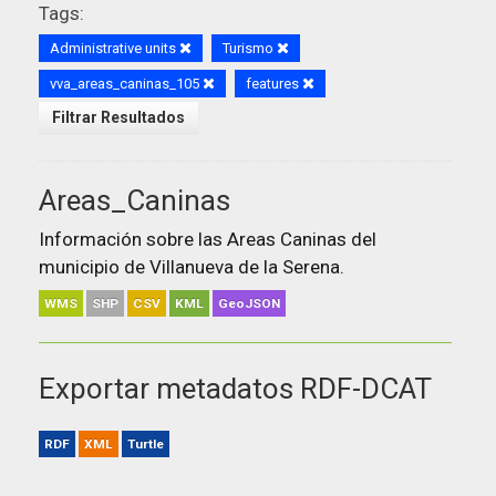
Tags:
Administrative units
Turismo
vva_areas_caninas_105
features
Filtrar Resultados
Areas_Caninas
Información sobre las Areas Caninas del
municipio de Villanueva de la Serena.
WMS
SHP
CSV
KML
GeoJSON
Exportar metadatos RDF-DCAT
RDF
XML
Turtle