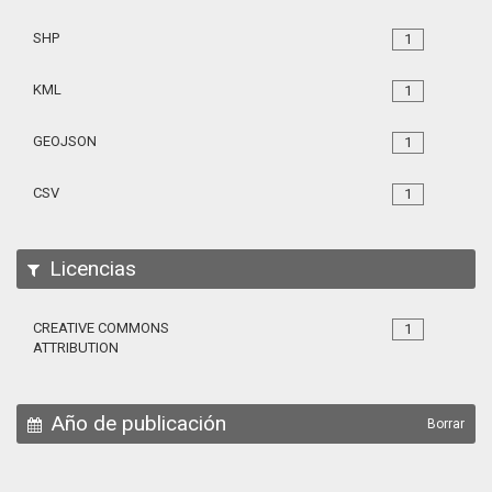
SHP
1
KML
1
GEOJSON
1
CSV
1
Licencias
CREATIVE COMMONS
1
ATTRIBUTION
Año de publicación
Borrar