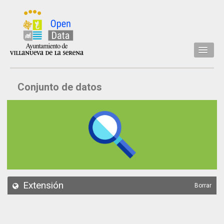
Inicio
Conjunto de datos
Datos
Conjuntos de datos
Concejalía
Temáticas
Acerca de
API
Extensión
Borrar
Actualización
Noticias