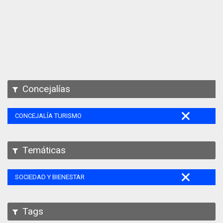
Apps
Participa
Documentación
SPARQL
Concejalías
CONCEJALÍA TURISMO
Temáticas
SOCIEDAD Y BIENESTAR
Tags