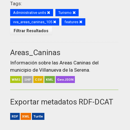
Tags:
Administrative units
Turismo
vva_areas_caninas_105
features
Filtrar Resultados
Areas_Caninas
Información sobre las Areas Caninas del
municipio de Villanueva de la Serena.
WMS
SHP
CSV
KML
GeoJSON
Exportar metadatos RDF-DCAT
RDF
XML
Turtle