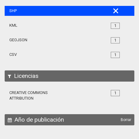
SHP
KML
1
GEOJSON
1
CSV
1
Licencias
CREATIVE COMMONS
1
ATTRIBUTION
Año de publicación
Borrar