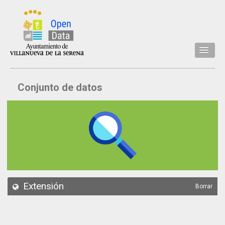
Inicio
Conjunto de datos
Datos
Conjuntos de datos
Concejalía
Temáticas
Acerca de
API
Extensión
Borrar
Actualización
Noticias