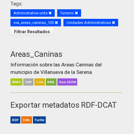
Tags:
Administrative units
Turismo
vva_areas_caninas_105
Unidades Administrativas
Filtrar Resultados
Areas_Caninas
Información sobre las Areas Caninas del
municipio de Villanueva de la Serena.
WMS
SHP
CSV
KML
GeoJSON
Exportar metadatos RDF-DCAT
RDF
XML
Turtle