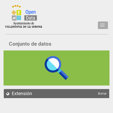
Inicio
Conjunto de datos
Datos
Conjuntos de datos
Concejalía
Temáticas
Acerca de
API
Extensión
Borrar
Actualización
Noticias