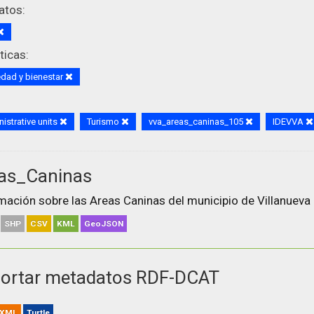
atos:
icas:
dad y bienestar
istrative units
Turismo
vva_areas_caninas_105
IDEVVA
as_Caninas
mación sobre las Areas Caninas del municipio de Villanueva 
SHP
CSV
KML
GeoJSON
ortar metadatos RDF-DCAT
XML
Turtle