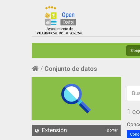
Conj
Conjunto de datos
1 c
Conce
Extensión
Borrar
Conce