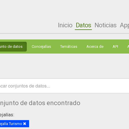
Inicio
Datos
Noticias
Ap
unto de datos
Concejalías
Temáticas
Acerca de
API
onjunto de datos encontrado
jalías:
jalía Turismo