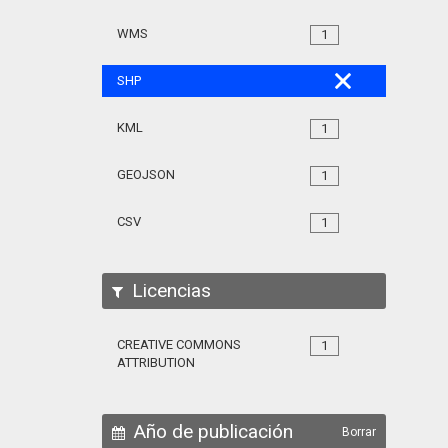
WMS
1
SHP
KML
1
GEOJSON
1
CSV
1
Licencias
CREATIVE COMMONS
1
ATTRIBUTION
Año de publicación
Borrar