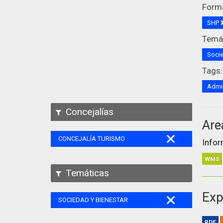
Form
SHP
Temát
Socie
Tags:
Admin
Concejalías
Are
CONCEJALÍA TURISMO
Infor
WMS
Temáticas
Exp
SOCIEDAD Y BIENESTAR
RDF