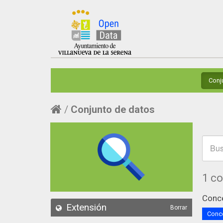
Conj
Conjunto de datos
1 c
Conce
Extensión
Borrar
Conce