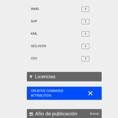
WMS
1
SHP
1
KML
1
GEOJSON
1
CSV
1
Licencias
CREATIVE COMMONS
ATTRIBUTION
Año de publicación
Borrar