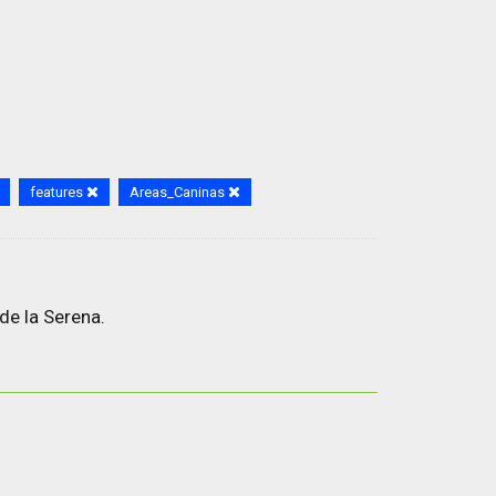
features
Areas_Caninas
de la Serena.