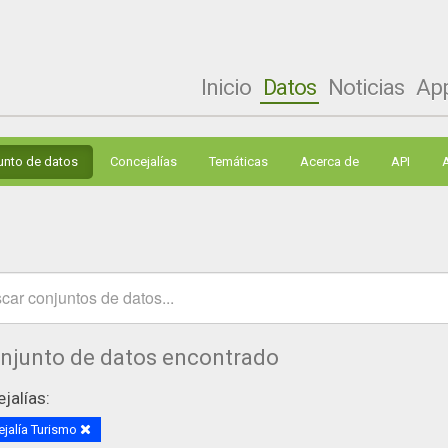
Inicio
Datos
Noticias
Ap
unto de datos
Concejalías
Temáticas
Acerca de
API
onjunto de datos encontrado
jalías:
jalía Turismo