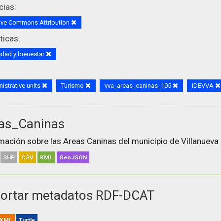
cias:
ive Commons Attribution
icas:
dad y bienestar
istrative units
Turismo
vva_areas_caninas_105
IDEVVA
as_Caninas
mación sobre las Areas Caninas del municipio de Villanueva 
SHP
CSV
KML
GeoJSON
ortar metadatos RDF-DCAT
XML
Turtle