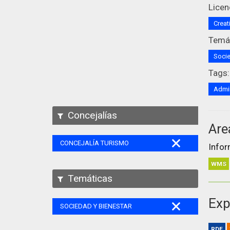
Licen
Creat
Temát
Socie
Tags:
Admin
Concejalías
Are
CONCEJALÍA TURISMO
Infor
WMS
Temáticas
Exp
SOCIEDAD Y BIENESTAR
RDF