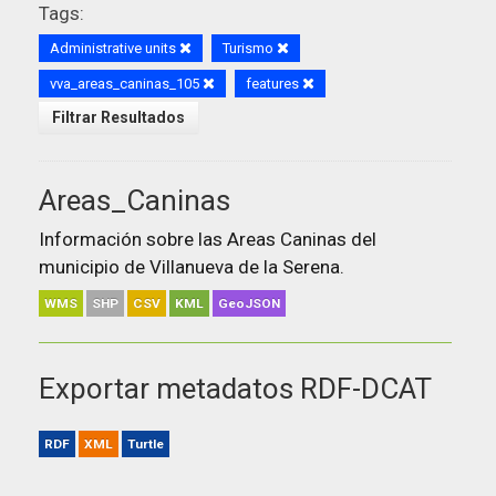
Tags:
Administrative units
Turismo
vva_areas_caninas_105
features
Filtrar Resultados
Areas_Caninas
Información sobre las Areas Caninas del
municipio de Villanueva de la Serena.
WMS
SHP
CSV
KML
GeoJSON
Exportar metadatos RDF-DCAT
RDF
XML
Turtle