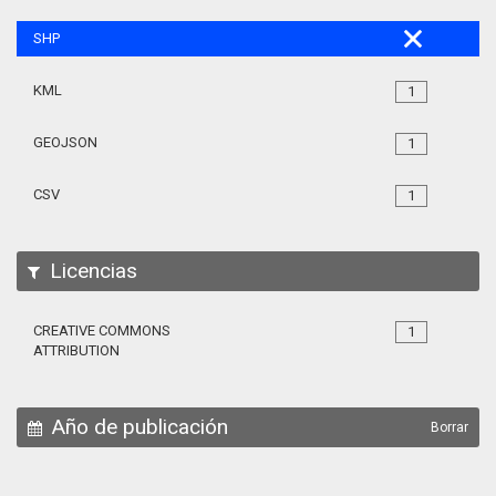
SHP
KML
1
GEOJSON
1
CSV
1
Licencias
CREATIVE COMMONS
1
ATTRIBUTION
Año de publicación
Borrar