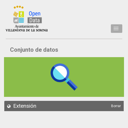
Inicio
Conjunto de datos
Datos
Conjuntos de datos
Concejalía
Temáticas
Acerca de
API
Extensión
Borrar
Actualización
Noticias