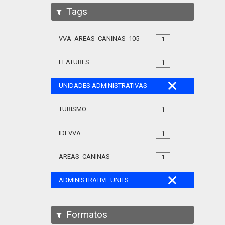
Tags
VVA_AREAS_CANINAS_105
1
FEATURES
1
UNIDADES ADMINISTRATIVAS
TURISMO
1
IDEVVA
1
AREAS_CANINAS
1
ADMINISTRATIVE UNITS
Formatos