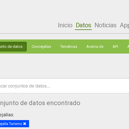
Inicio
Datos
Noticias
Ap
unto de datos
Concejalías
Temáticas
Acerca de
API
onjunto de datos encontrado
jalías:
jalía Turismo