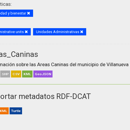
icas:
dad y bienestar
istrative units
Unidades Administrativas
as_Caninas
mación sobre las Areas Caninas del municipio de Villanueva 
SHP
CSV
KML
GeoJSON
ortar metadatos RDF-DCAT
XML
Turtle