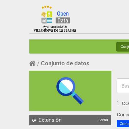
Conj
Conjunto de datos
1 c
Conce
Extensión
Borrar
Conce