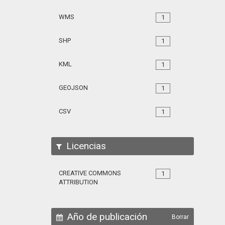
WMS
1
SHP
1
KML
1
GEOJSON
1
CSV
1
Licencias
CREATIVE COMMONS
1
ATTRIBUTION
Año de publicación
Borrar