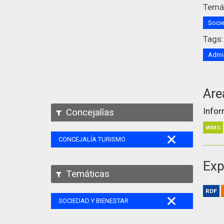
Temát
Socie
Tags:
Admin
Are
Infor
Concejalías
WMS
CONCEJALÍA TURISMO
Exp
Temáticas
RDF
SOCIEDAD Y BIENESTAR