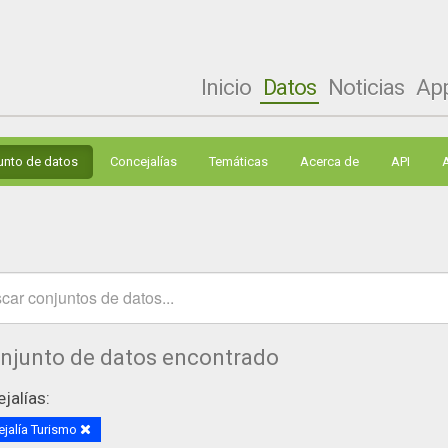
Inicio
Datos
Noticias
Ap
unto de datos
Concejalías
Temáticas
Acerca de
API
onjunto de datos encontrado
jalías:
jalía Turismo