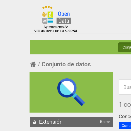
Conj
Conjunto de datos
1 c
Conce
Extensión
Borrar
Conce