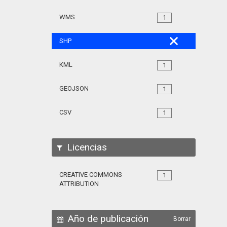
WMS
1
SHP
KML
1
GEOJSON
1
CSV
1
Licencias
CREATIVE COMMONS
1
ATTRIBUTION
Año de publicación
Borrar