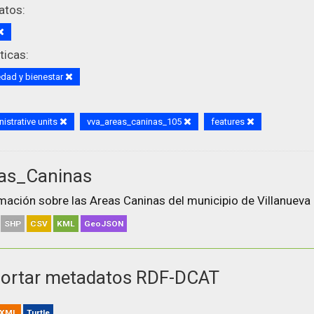
atos:
icas:
dad y bienestar
istrative units
vva_areas_caninas_105
features
as_Caninas
mación sobre las Areas Caninas del municipio de Villanueva 
SHP
CSV
KML
GeoJSON
ortar metadatos RDF-DCAT
XML
Turtle