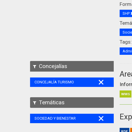
Form
SHP
Temát
Socie
Tags:
Admin
Concejalías
Are
CONCEJALÍA TURISMO
Infor
WMS
Temáticas
Exp
SOCIEDAD Y BIENESTAR
RDF