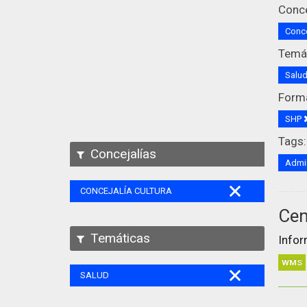
Conce
Conce
Temát
Salu
Form
SHP
Tags:
Concejalías
Admin
CONCEJALÍA CULTURA
Cen
Temáticas
Infor
WMS
SALUD