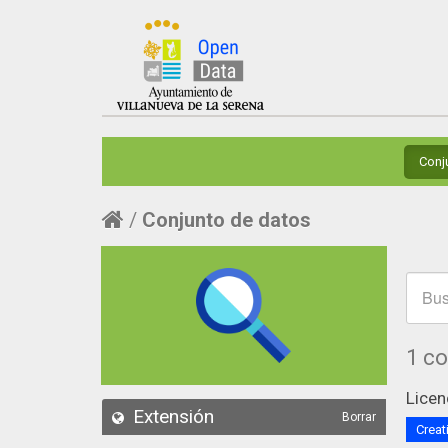
Conj
Conjunto de datos
1 c
Licen
Extensión
Borrar
Creat