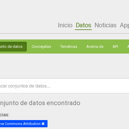
Inicio
Datos
Noticias
Ap
unto de datos
Concejalías
Temáticas
Acerca de
API
onjunto de datos encontrado
cias:
ive Commons Attribution