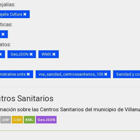
jalías:
jalía Cultura
icas:
d
atos:
GeoJSON
WMS
istrative units
vva_sanidad_centrossanitarios_105
Sanidad y 
tros Sanitarios
mación sobre las Centros Sanitarios del municipio de Villanu
SHP
CSV
KML
GeoJSON