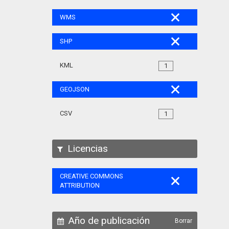
WMS
SHP
KML
1
GEOJSON
CSV
1
Licencias
CREATIVE COMMONS
ATTRIBUTION
Año de publicación
Borrar