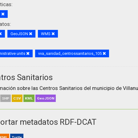
icas:
d
atos:
GeoJSON
WMS
istrative units
vva_sanidad_centrossanitarios_105
tros Sanitarios
mación sobre las Centros Sanitarios del municipio de Villanu
SHP
CSV
KML
GeoJSON
ortar metadatos RDF-DCAT
XML
Turtle