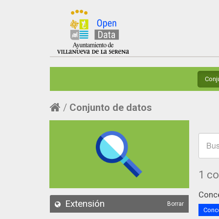
Conj
Conjunto de datos
1 c
Conce
Extensión
Borrar
Conce