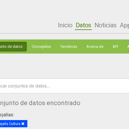
Inicio
Datos
Noticias
Ap
unto de datos
Concejalías
Temáticas
Acerca de
API
onjunto de datos encontrado
jalías:
jalía Cultura