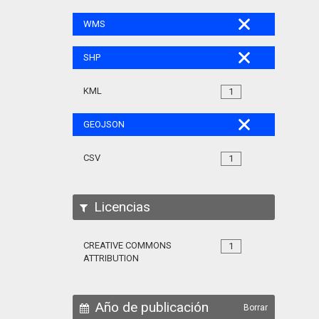
WMS
SHP
KML
1
GEOJSON
CSV
1
Licencias
CREATIVE COMMONS
1
ATTRIBUTION
Año de publicación
Borrar