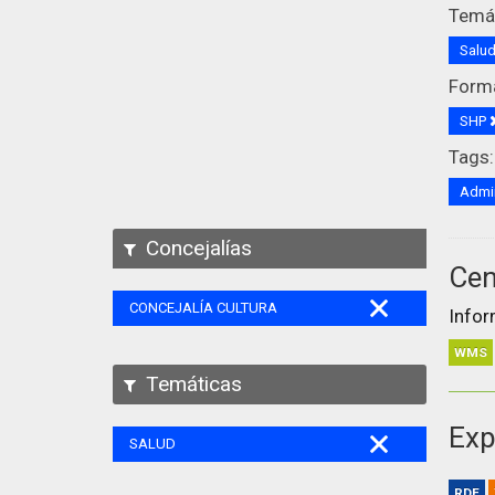
Temát
Salu
Form
SHP
Tags:
Admin
Concejalías
Cen
CONCEJALÍA CULTURA
Infor
WMS
Temáticas
Exp
SALUD
RDF