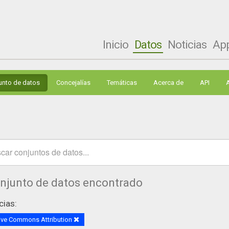
Inicio
Datos
Noticias
Ap
unto de datos
Concejalías
Temáticas
Acerca de
API
onjunto de datos encontrado
cias:
ive Commons Attribution