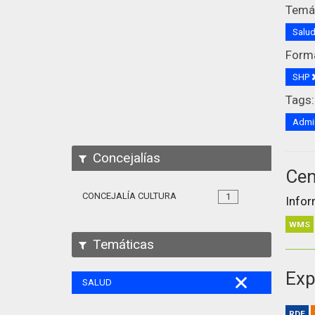
Temát
Salu
Form
SHP
Tags:
Admin
Concejalías
Cen
CONCEJALÍA CULTURA
1
Infor
WMS
Temáticas
Exp
SALUD
RDF