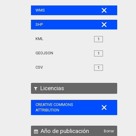
WMS
SHP
KML
1
GEOJSON
1
CSV
1
Licencias
CREATIVE COMMONS
ATTRIBUTION
Año de publicación
Borrar