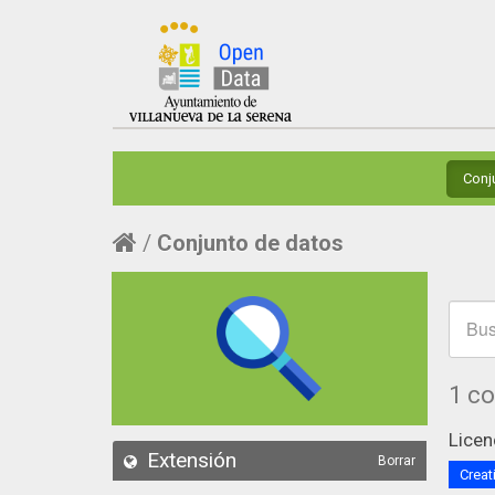
Conj
Conjunto de datos
1 c
Licen
Extensión
Borrar
Creat