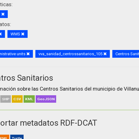
icas:
d
atos:
WMS
istrative units
vva_sanidad_centrossanitarios_105
Centros Sani
tros Sanitarios
mación sobre las Centros Sanitarios del municipio de Villanu
SHP
CSV
KML
GeoJSON
ortar metadatos RDF-DCAT
XML
Turtle