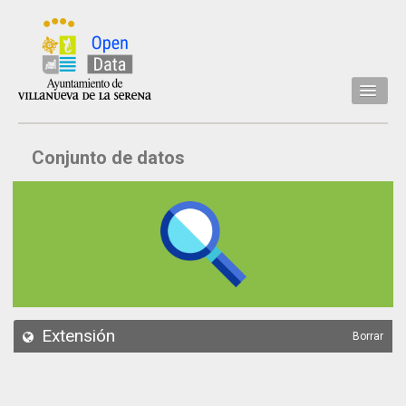
Inicio
Conjunto de datos
Datos
Conjuntos de datos
Concejalía
Temáticas
Acerca de
API
Extensión
Borrar
Actualización
Noticias