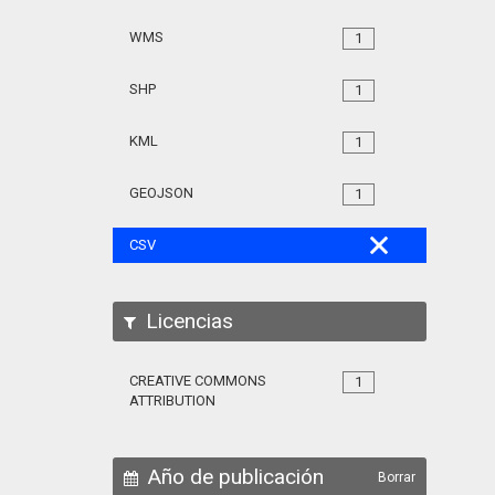
WMS
1
SHP
1
KML
1
GEOJSON
1
CSV
Licencias
CREATIVE COMMONS
1
ATTRIBUTION
Año de publicación
Borrar