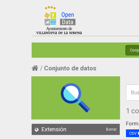
Conj
Conjunto de datos
1 c
Form
Extensión
Borrar
CSV