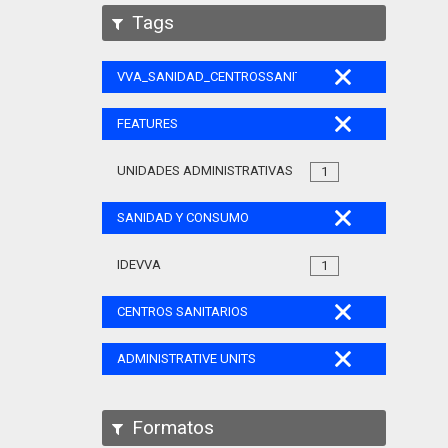
Tags
VVA_SANIDAD_CENTROSSANITARIOS_105
FEATURES
UNIDADES ADMINISTRATIVAS
1
SANIDAD Y CONSUMO
IDEVVA
1
CENTROS SANITARIOS
ADMINISTRATIVE UNITS
Formatos