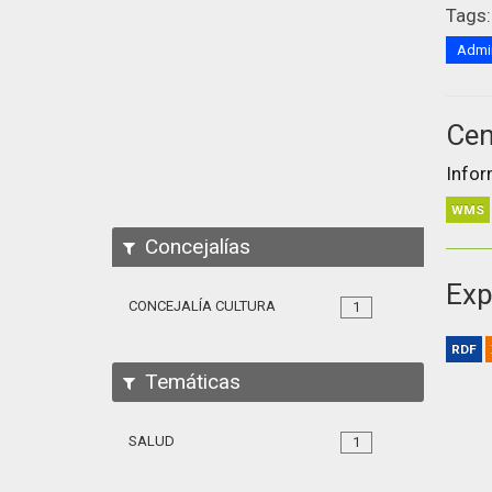
Tags:
Admin
Cen
Infor
WMS
Concejalías
Exp
CONCEJALÍA CULTURA
1
RDF
Temáticas
SALUD
1