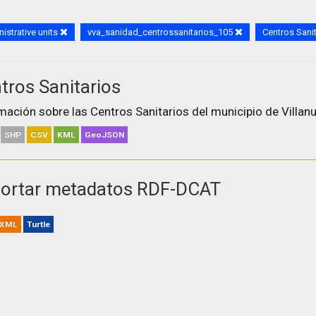
istrative units
vva_sanidad_centrossanitarios_105
Centros Sani
tros Sanitarios
mación sobre las Centros Sanitarios del municipio de Villanu
SHP
CSV
KML
GeoJSON
ortar metadatos RDF-DCAT
XML
Turtle