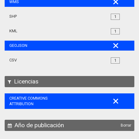
WMS
SHP
1
KML
1
GEOJSON
CSV
1
Licencias
CREATIVE COMMONS
ATTRIBUTION
Año de publicación
Borrar