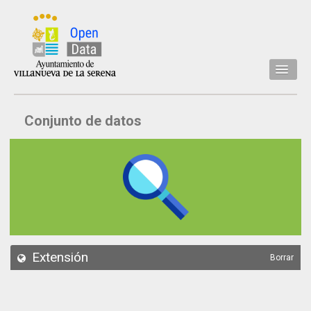
Inicio
Conjunto de datos
Datos
Conjuntos de datos
Concejalía
Temáticas
Acerca de
API
Extensión
Borrar
Actualización
Noticias