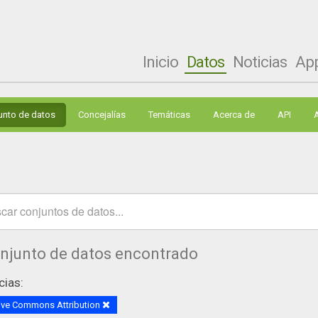
Inicio
Datos
Noticias
Ap
unto de datos
Concejalías
Temáticas
Acerca de
API
onjunto de datos encontrado
cias:
ive Commons Attribution