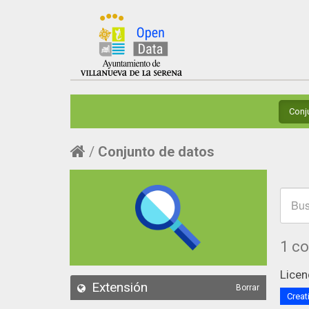
Conj
Conjunto de datos
1 c
Licen
Extensión
Borrar
Creat