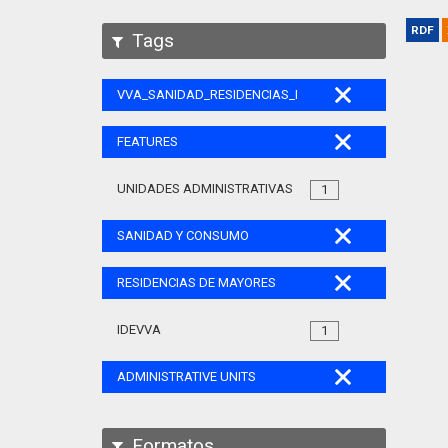
RDF
Tags
VVA_SANIDAD_RESIDENCIAS_MAYORES_105
FEATURES
UNIDADES ADMINISTRATIVAS
1
SANIDAD Y CONSUMO
RESIDENCIAS DE MAYORES
IDEVVA
1
ADMINISTRATIVE UNITS
Formatos