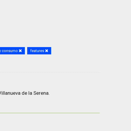
 y consumo
features
illanueva de la Serena.