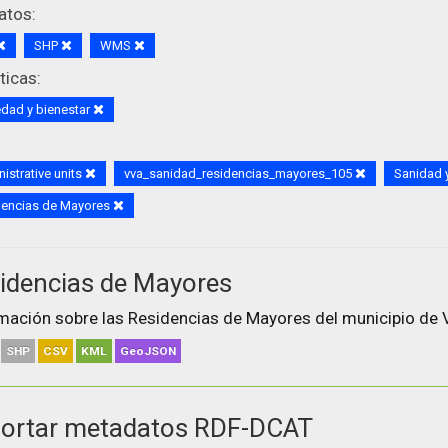
atos:
SHP
WMS
icas:
dad y bienestar
istrative units
vva_sanidad_residencias_mayores_105
Sanidad
dencias de Mayores
idencias de Mayores
mación sobre las Residencias de Mayores del municipio de V
SHP
CSV
KML
GeoJSON
ortar metadatos RDF-DCAT