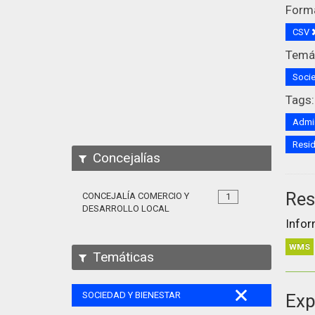
Form
CSV
Temát
Socie
Tags:
Admin
Resi
Concejalías
Res
CONCEJALÍA COMERCIO Y
1
DESARROLLO LOCAL
Infor
WMS
Temáticas
SOCIEDAD Y BIENESTAR
Exp