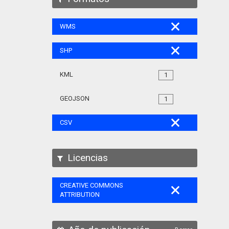
WMS
SHP
KML
1
GEOJSON
1
CSV
Licencias
CREATIVE COMMONS
ATTRIBUTION