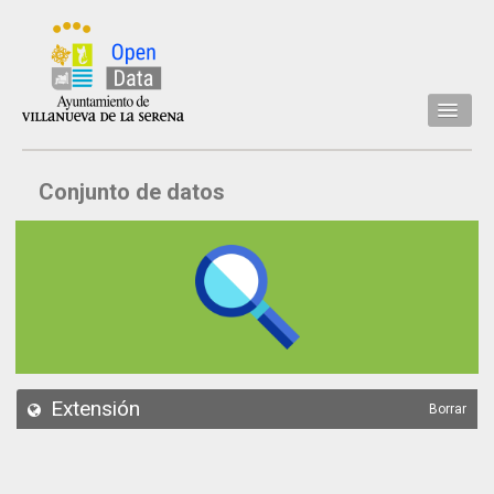
Inicio
Conjunto de datos
Datos
Conjuntos de datos
Concejalía
Temáticas
Acerca de
API
Extensión
Borrar
Actualización
Noticias