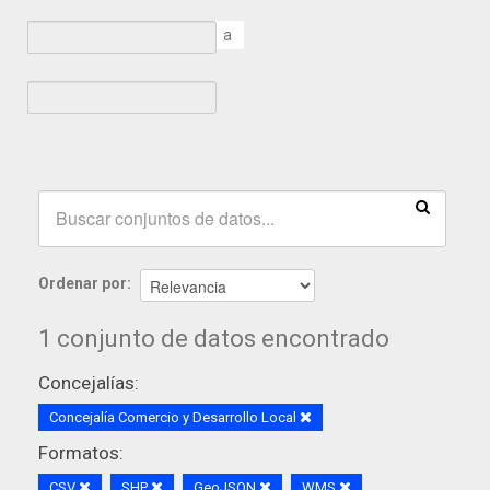
a
Ordenar por
1 conjunto de datos encontrado
Concejalías:
Concejalía Comercio y Desarrollo Local
Formatos:
CSV
SHP
GeoJSON
WMS