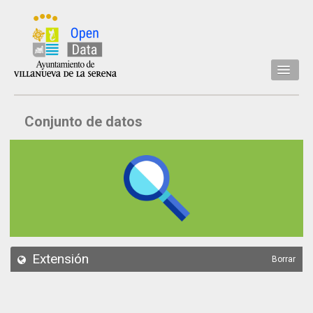
Inicio
Conjunto de datos
Datos
Conjuntos de datos
Concejalía
Temáticas
Acerca de
API
Extensión
Borrar
Actualización
Noticias