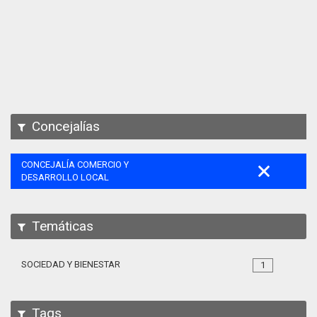
Apps
Participa
Documentación
SPARQL
Concejalías
CONCEJALÍA COMERCIO Y
DESARROLLO LOCAL
Temáticas
SOCIEDAD Y BIENESTAR
1
Tags