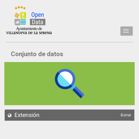
Inicio
Conjunto de datos
Datos
Conjuntos de datos
Concejalía
Temáticas
Acerca de
API
Extensión
Borrar
Actualización
Noticias