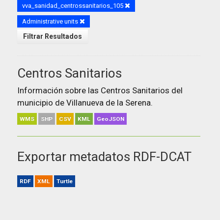
vva_sanidad_centrossanitarios_105
Administrative units
Filtrar Resultados
Centros Sanitarios
Información sobre las Centros Sanitarios del
municipio de Villanueva de la Serena.
WMS
SHP
CSV
KML
GeoJSON
Exportar metadatos RDF-DCAT
RDF
XML
Turtle