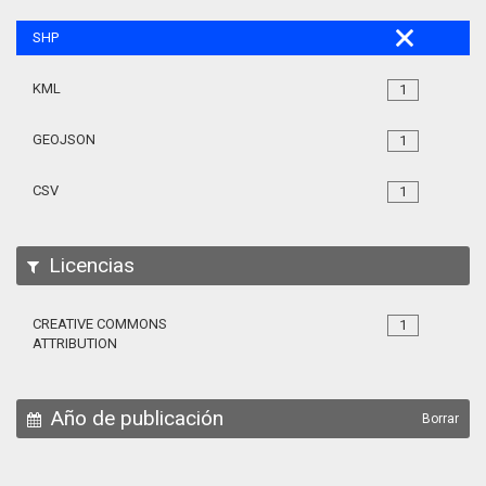
SHP
KML
1
GEOJSON
1
CSV
1
Licencias
CREATIVE COMMONS
1
ATTRIBUTION
Año de publicación
Borrar