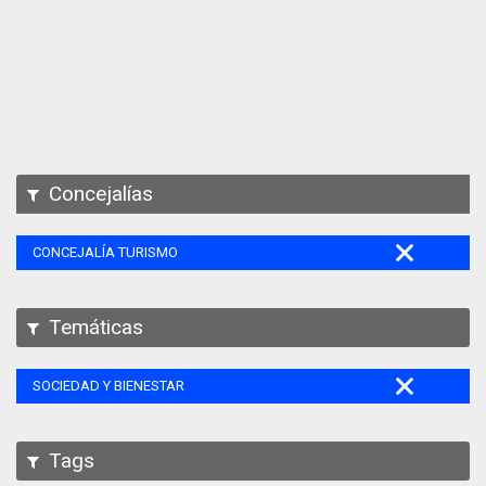
Apps
Participa
Documentación
SPARQL
Concejalías
CONCEJALÍA TURISMO
Temáticas
SOCIEDAD Y BIENESTAR
Tags