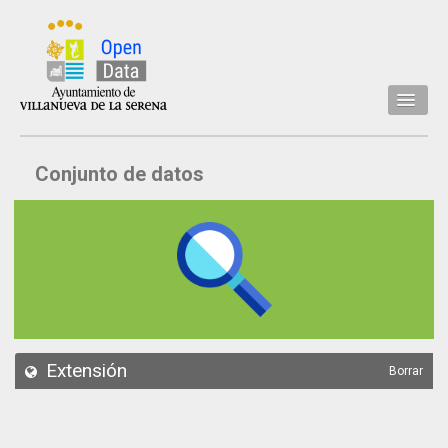
Inicio
Conjunto de datos
Datos
Conjuntos de datos
Concejalía
Temáticas
Acerca de
API
Extensión
Borrar
Actualización
Noticias