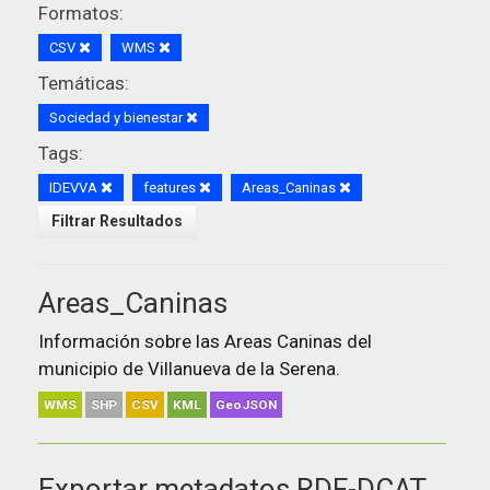
Formatos:
CSV
WMS
Temáticas:
Sociedad y bienestar
Tags:
IDEVVA
features
Areas_Caninas
Filtrar Resultados
Areas_Caninas
Información sobre las Areas Caninas del
municipio de Villanueva de la Serena.
WMS
SHP
CSV
KML
GeoJSON
Exportar metadatos RDF-DCAT