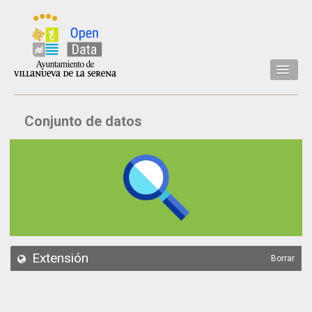
Inicio
Conjunto de datos
Datos
Conjuntos de datos
Concejalía
Temáticas
Acerca de
API
Extensión
Borrar
Actualización
Noticias