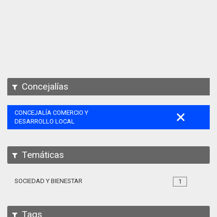
Apps
Participa
Documentación
SPARQL
Concejalías
CONCEJALÍA COMERCIO Y
DESARROLLO LOCAL
Temáticas
SOCIEDAD Y BIENESTAR
1
Tags