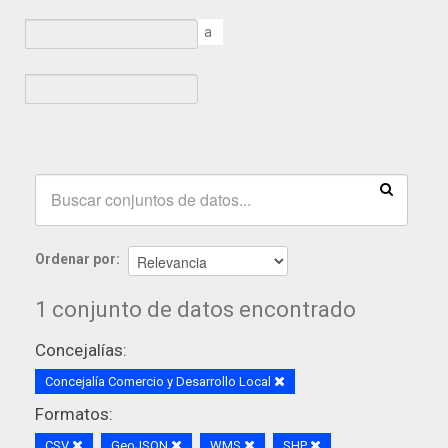
a
Ordenar por
1 conjunto de datos encontrado
Concejalías:
Concejalía Comercio y Desarrollo Local
Formatos:
CSV
GeoJSON
WMS
SHP