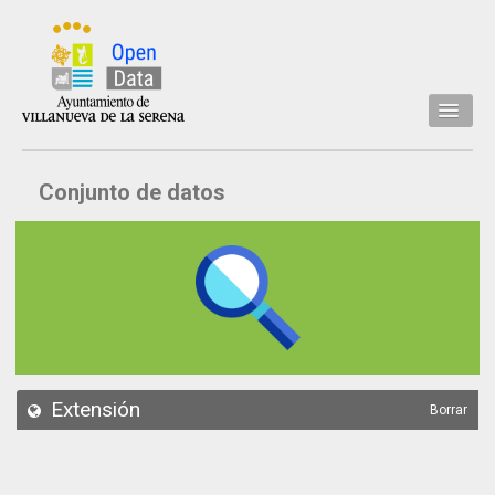
Inicio
Conjunto de datos
Datos
Conjuntos de datos
Concejalía
Temáticas
Acerca de
API
Extensión
Borrar
Actualización
Noticias