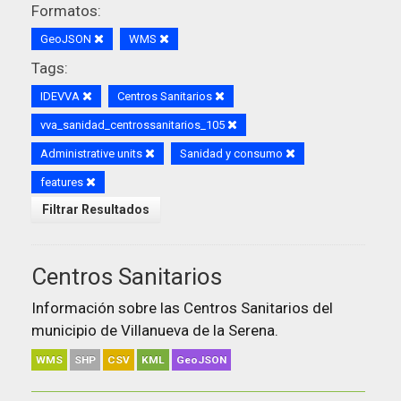
Formatos:
GeoJSON
WMS
Tags:
IDEVVA
Centros Sanitarios
vva_sanidad_centrossanitarios_105
Administrative units
Sanidad y consumo
features
Filtrar Resultados
Centros Sanitarios
Información sobre las Centros Sanitarios del
municipio de Villanueva de la Serena.
WMS
SHP
CSV
KML
GeoJSON