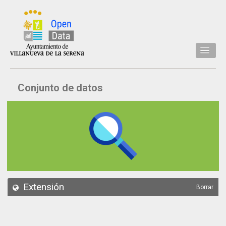
Inicio
Conjunto de datos
Datos
Conjuntos de datos
Concejalía
Temáticas
Acerca de
API
Extensión
Borrar
Actualización
Noticias