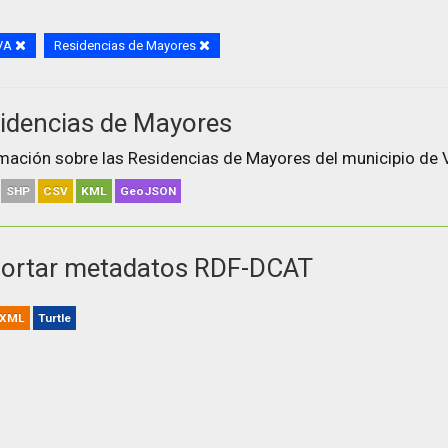
VA
Residencias de Mayores
idencias de Mayores
mación sobre las Residencias de Mayores del municipio de V
SHP
CSV
KML
GeoJSON
ortar metadatos RDF-DCAT
XML
Turtle