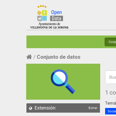
Conj
Conjunto de datos
1 c
Temát
Extensión
Borrar
Socie