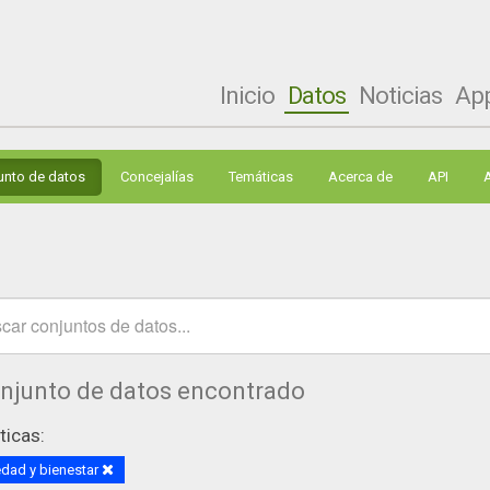
Inicio
Datos
Noticias
Ap
unto de datos
Concejalías
Temáticas
Acerca de
API
onjunto de datos encontrado
icas:
dad y bienestar