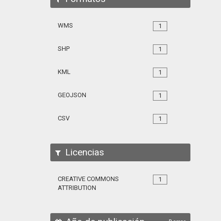
WMS
1
SHP
1
KML
1
GEOJSON
1
CSV
1
Licencias
CREATIVE COMMONS
1
ATTRIBUTION