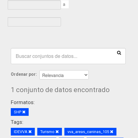
a
Ordenar por
1 conjunto de datos encontrado
Formatos:
SHP
Tags:
IDEVVA
Turismo
vva_areas_caninas_105