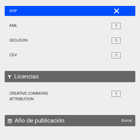
SHP
KML
1
GEOJSON
1
CSV
1
Licencias
CREATIVE COMMONS
1
ATTRIBUTION
Año de publicación
Borrar