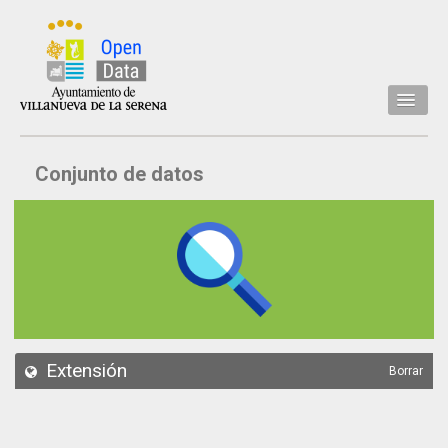
Inicio
Conjunto de datos
Datos
Conjuntos de datos
Concejalía
Temáticas
Acerca de
API
Extensión
Borrar
Actualización
Noticias