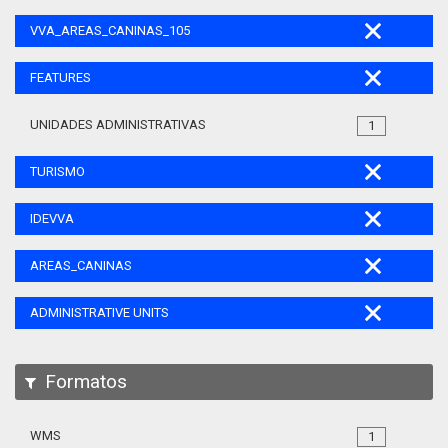
VVA_AREAS_CANINAS_105
FEATURES
UNIDADES ADMINISTRATIVAS
1
TURISMO
IDEVVA
AREAS_CANINAS
ADMINISTRATIVE UNITS
Formatos
WMS
1