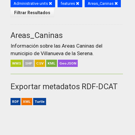
Administrative units
features
Areas_Caninas
Filtrar Resultados
Areas_Caninas
Información sobre las Areas Caninas del
municipio de Villanueva de la Serena.
WMS
SHP
CSV
KML
GeoJSON
Exportar metadatos RDF-DCAT
RDF
XML
Turtle