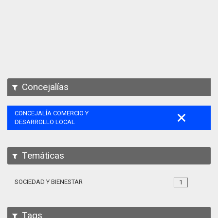
Apps
Participa
Documentación
SPARQL
Concejalías
CONCEJALÍA COMERCIO Y
DESARROLLO LOCAL
Temáticas
SOCIEDAD Y BIENESTAR
1
Tags