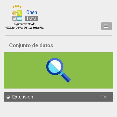
Inicio
Conjunto de datos
Datos
Conjuntos de datos
Concejalía
Temáticas
Acerca de
API
Extensión
Borrar
Actualización
Noticias