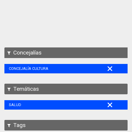
Apps
Participa
Documentación
SPARQL
Concejalías
CONCEJALÍA CULTURA
Temáticas
SALUD
Tags