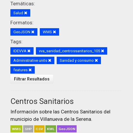
Temáticas:
Salud
Formatos:
GeoJSON
WMS
Tags:
IDEVVA
vva_sanidad_centrossanitarios_105
Administrative units
Sanidad y consumo
features
Filtrar Resultados
Centros Sanitarios
Información sobre las Centros Sanitarios del
municipio de Villanueva de la Serena.
WMS
SHP
CSV
KML
GeoJSON