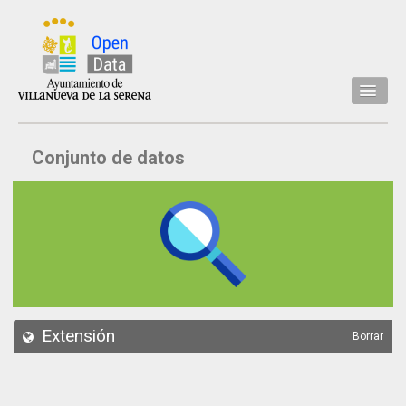
Inicio
Conjunto de datos
Datos
Conjuntos de datos
Concejalía
Temáticas
Acerca de
API
Extensión
Borrar
Actualización
Noticias