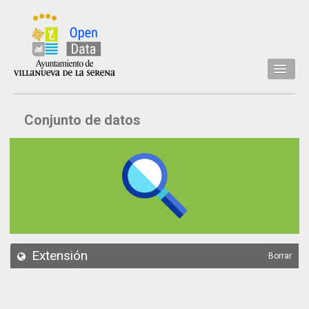
Inicio
Conjunto de datos
Datos
Conjuntos de datos
Concejalía
Temáticas
Acerca de
API
Extensión
Borrar
Actualización
Noticias