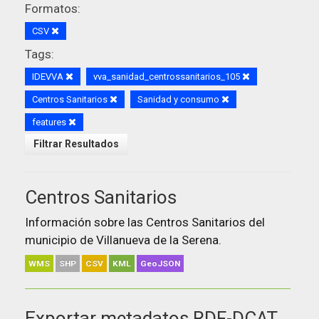
Formatos:
CSV
Tags:
IDEVVA
vva_sanidad_centrossanitarios_105
Centros Sanitarios
Sanidad y consumo
features
Filtrar Resultados
Centros Sanitarios
Información sobre las Centros Sanitarios del
municipio de Villanueva de la Serena.
WMS
SHP
CSV
KML
GeoJSON
Exportar metadatos RDF-DCAT