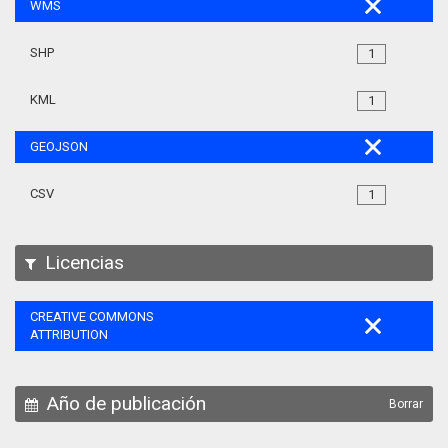
WMS
SHP
1
KML
1
GEOJSON
CSV
1
Licencias
CREATIVE COMMONS
ATTRIBUTION
Año de publicación
Borrar