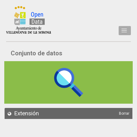
Inicio
Conjunto de datos
Datos
Conjuntos de datos
Concejalía
Temáticas
Acerca de
API
Extensión
Borrar
Actualización
Noticias