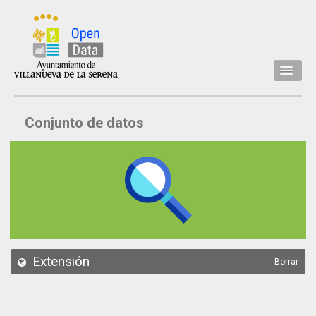
Inicio
Conjunto de datos
Datos
Conjuntos de datos
Concejalía
Temáticas
Acerca de
API
Extensión
Borrar
Actualización
Noticias