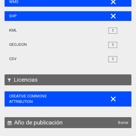
WMS
SHP
KML
1
GEOJSON
1
CSV
1
Licencias
CREATIVE COMMONS
ATTRIBUTION
Año de publicación
Borrar