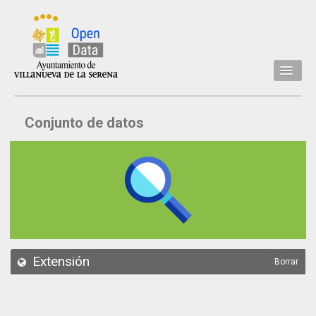
Inicio
Conjunto de datos
Datos
Conjuntos de datos
Concejalía
Temáticas
Acerca de
API
Extensión
Borrar
Actualización
Noticias