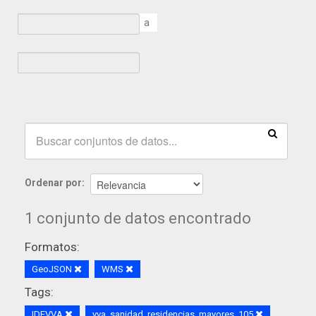
a
Ordenar por
1 conjunto de datos encontrado
Formatos:
GeoJSON
WMS
Tags:
IDEVVA
vva_sanidad_residencias_mayores_105