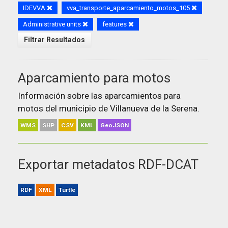
IDEVVA
vva_transporte_aparcamiento_motos_105
Administrative units
features
Filtrar Resultados
Aparcamiento para motos
Información sobre las aparcamientos para
motos del municipio de Villanueva de la Serena.
WMS
SHP
CSV
KML
GeoJSON
Exportar metadatos RDF-DCAT
RDF
XML
Turtle