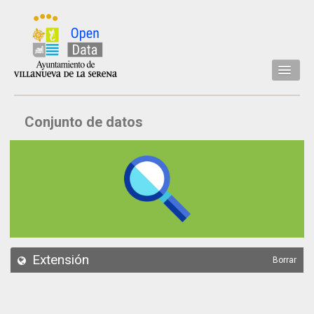
Inicio
Conjunto de datos
Datos
Conjuntos de datos
Concejalía
Temáticas
Acerca de
API
Extensión
Borrar
Actualización
Noticias