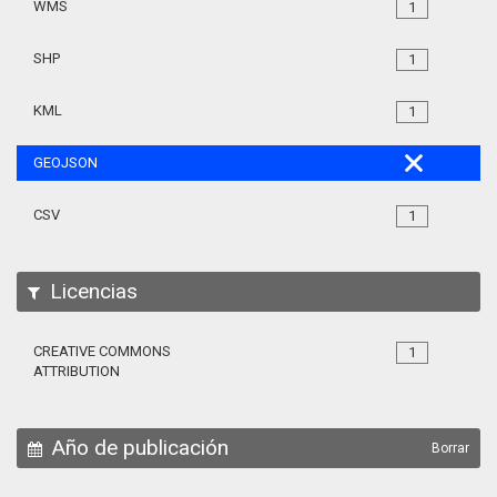
WMS
1
SHP
1
KML
1
GEOJSON
CSV
1
Licencias
CREATIVE COMMONS
1
ATTRIBUTION
Año de publicación
Borrar