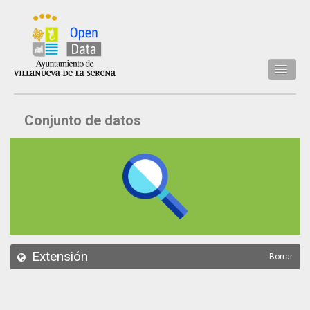
Inicio
Conjunto de datos
Datos
Conjuntos de datos
Concejalía
Temáticas
Acerca de
API
Extensión
Borrar
Actualización
Noticias