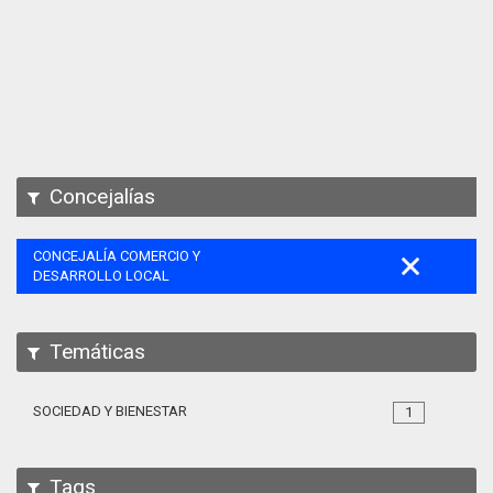
Apps
Participa
Documentación
SPARQL
Concejalías
CONCEJALÍA COMERCIO Y
DESARROLLO LOCAL
Temáticas
SOCIEDAD Y BIENESTAR
1
Tags