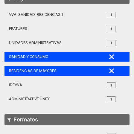
VVA_SANIDAD_RESIDENCIAS_MAYORES_105
1
FEATURES
1
UNIDADES ADMINISTRATIVAS
1
SANIDAD Y CONSUMO
RESIDENCIAS DE MAYORES
IDEVVA
1
ADMINISTRATIVE UNITS
1
Formatos