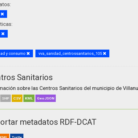
atos:
S
icas:
d
dad y consumo
vva_sanidad_centrossanitarios_105
tros Sanitarios
mación sobre las Centros Sanitarios del municipio de Villanu
SHP
CSV
KML
GeoJSON
ortar metadatos RDF-DCAT
XML
Turtle