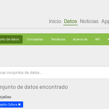
Inicio
Datos
Noticias
Ap
unto de datos
Concejalías
Temáticas
Acerca de
API
onjunto de datos encontrado
jalías:
jalía Cultura