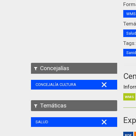
Form
WM
Temát
Salu
Tags:
Sani
Concejalías
Cen
CONCEJALÍA CULTURA
Infor
WMS
Temáticas
Exp
SALUD
RDF