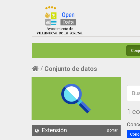
Conj
Conjunto de datos
1 c
Conce
Extensión
Borrar
Conce