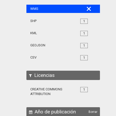
WMS
SHP
1
KML
1
GEOJSON
1
CSV
1
Licencias
CREATIVE COMMONS
1
ATTRIBUTION
Año de publicación
Borrar