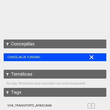
Apps
Participa
Documentación
SPARQL
Concejalías
CONCEJALÍA TURISMO
Temáticas
No hay Temáticas que coincidan con esta búsqueda
Tags
VVA_TRANSPORTE_APARCAMIENTO_REGULADO_105
1