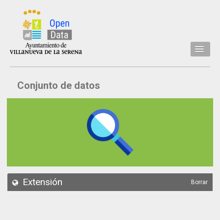
Inicio
Conjunto de datos
Datos
Conjuntos de datos
Concejalía
Temáticas
Acerca de
API
Extensión
Borrar
Actualización
Noticias