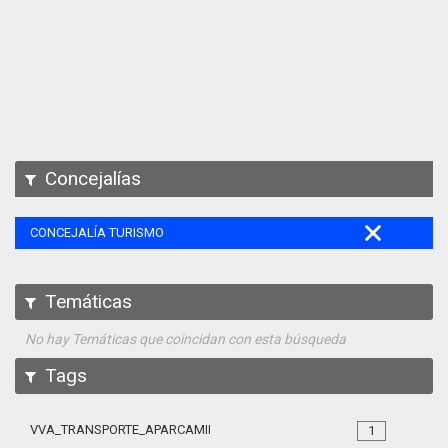
Apps
Participa
Documentación
SPARQL
Concejalías
CONCEJALÍA TURISMO
Temáticas
No hay Temáticas que coincidan con esta búsqueda
Tags
VVA_TRANSPORTE_APARCAMIENTO_REGULADO_105
1