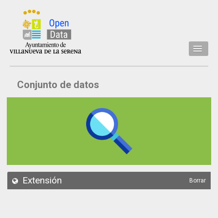
Inicio
Conjunto de datos
Datos
Conjuntos de datos
Concejalía
Temáticas
Acerca de
API
Extensión
Borrar
Actualización
Noticias