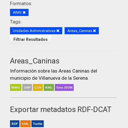
Formatos:
WMS
Tags:
Unidades Administrativas
Areas_Caninas
Filtrar Resultados
Areas_Caninas
Información sobre las Areas Caninas del
municipio de Villanueva de la Serena.
WMS
SHP
CSV
KML
GeoJSON
Exportar metadatos RDF-DCAT
RDF
XML
Turtle