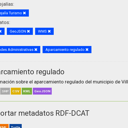
jalías:
jalía Turismo
atos:
GeoJSON
WMS
des Administrativas
Aparcamiento regulado
rcamiento regulado
mación sobre el aparcamiento regulado del municipio de Vill
SHP
CSV
KML
GeoJSON
ortar metadatos RDF-DCAT
XML
Turtle