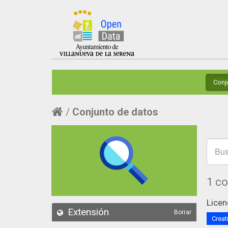
Conj
Conjunto de datos
1 c
Licen
Extensión
Borrar
Creat