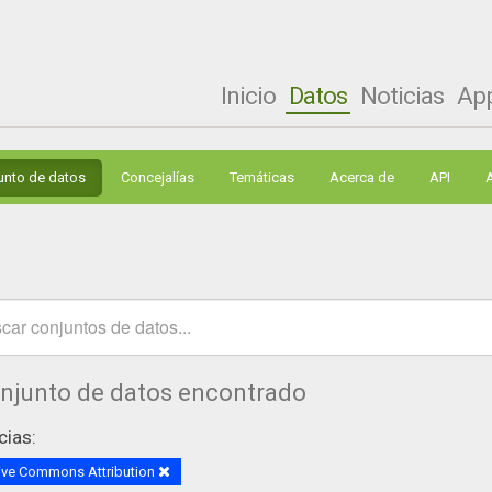
Inicio
Datos
Noticias
Ap
unto de datos
Concejalías
Temáticas
Acerca de
API
onjunto de datos encontrado
cias:
ive Commons Attribution