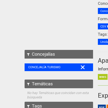
Conce
Conce
Form
CSV
Tags:
Unida
Concejalías
Apa
CONCEJALÍA TURISMO
Infor
WMS
Temáticas
No hay Temáticas que coincidan con esta
Exp
búsqueda
Tags
RDF