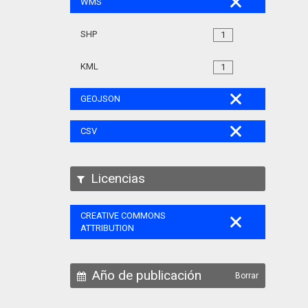
WMS
SHP
1
KML
1
GEOJSON
CSV
Licencias
CREATIVE COMMONS
ATTRIBUTION
Año de publicación
Borrar