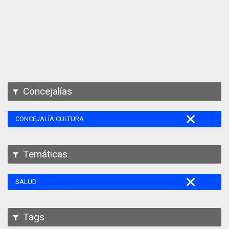
Apps
Participa
Documentación
SPARQL
Concejalías
CONCEJALÍA CULTURA
Temáticas
SALUD
Tags