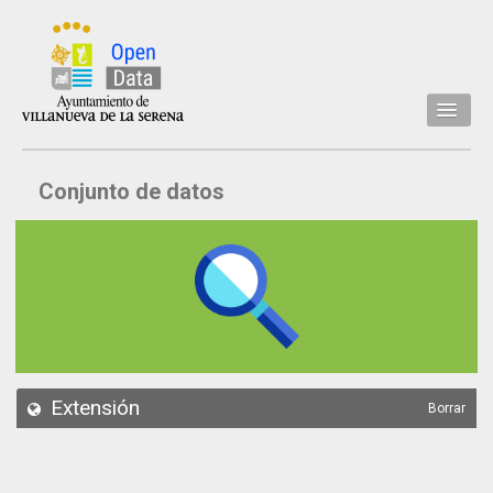
Inicio
Conjunto de datos
Datos
Conjuntos de datos
Concejalía
Temáticas
Acerca de
API
Extensión
Borrar
Actualización
Noticias