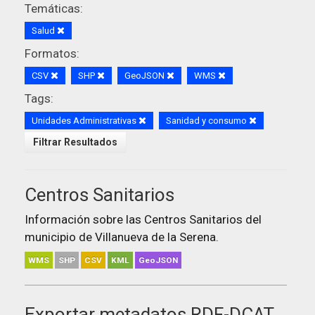
Temáticas:
Salud
Formatos:
CSV
SHP
GeoJSON
WMS
Tags:
Unidades Administrativas
Sanidad y consumo
Filtrar Resultados
Centros Sanitarios
Información sobre las Centros Sanitarios del
municipio de Villanueva de la Serena.
WMS
SHP
CSV
KML
GeoJSON
Exportar metadatos RDF-DCAT