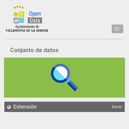
Inicio
Conjunto de datos
Datos
Conjuntos de datos
Concejalía
Temáticas
Acerca de
API
Extensión
Borrar
Actualización
Noticias