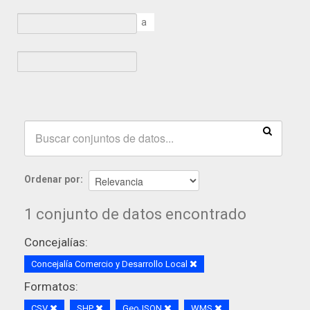
a
Ordenar por
1 conjunto de datos encontrado
Concejalías:
Concejalía Comercio y Desarrollo Local
Formatos:
CSV
SHP
GeoJSON
WMS