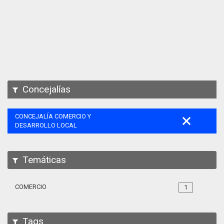
Apps
Participa
Documentación
SPARQL
Concejalías
CONCEJALÍA COMERCIO Y
DESARROLLO LOCAL
Temáticas
COMERCIO
1
Tags