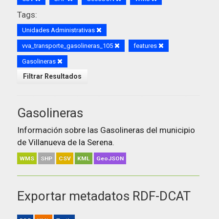
Tags:
Unidades Administrativas
vva_transporte_gasolineras_105
features
Gasolineras
Filtrar Resultados
Gasolineras
Información sobre las Gasolineras del municipio
de Villanueva de la Serena.
WMS
SHP
CSV
KML
GeoJSON
Exportar metadatos RDF-DCAT