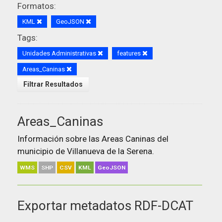
Formatos:
KML
GeoJSON
Tags:
Unidades Administrativas
features
Areas_Caninas
Filtrar Resultados
Areas_Caninas
Información sobre las Areas Caninas del
municipio de Villanueva de la Serena.
WMS
SHP
CSV
KML
GeoJSON
Exportar metadatos RDF-DCAT