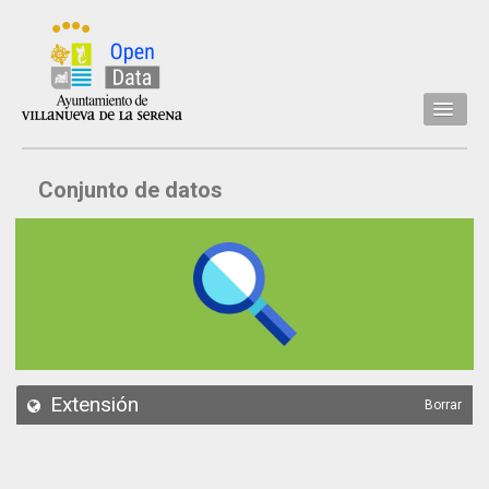
Inicio
Conjunto de datos
Datos
Conjuntos de datos
Concejalía
Temáticas
Acerca de
API
Extensión
Borrar
Actualización
Noticias