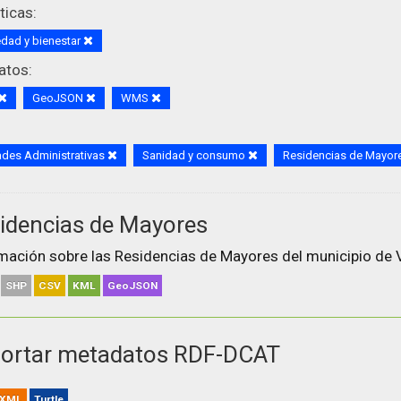
icas:
dad y bienestar
atos:
GeoJSON
WMS
des Administrativas
Sanidad y consumo
Residencias de Mayor
idencias de Mayores
mación sobre las Residencias de Mayores del municipio de V
SHP
CSV
KML
GeoJSON
ortar metadatos RDF-DCAT
XML
Turtle