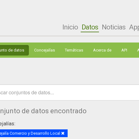
Inicio
Datos
Noticias
Ap
unto de datos
Concejalías
Temáticas
Acerca de
API
onjunto de datos encontrado
jalías:
jalía Comercio y Desarrollo Local