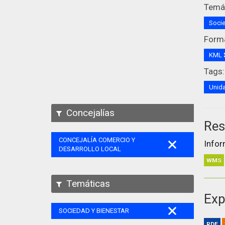
Temát
Socie
Form
KML
Tags:
Unida
Concejalías
Res
CONCEJALÍA COMERCIO Y
Infor
DESARROLLO LOCAL
WMS
Temáticas
Exp
SOCIEDAD Y BIENESTAR
RDF