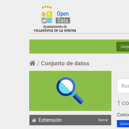
Conj
Conjunto de datos
1 c
Conce
Extensión
Borrar
Conce