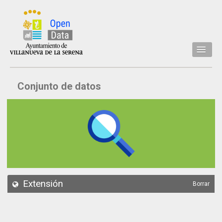
Inicio
Conjunto de datos
Datos
Conjuntos de datos
Concejalía
Temáticas
Acerca de
API
Extensión
Borrar
Actualización
Noticias