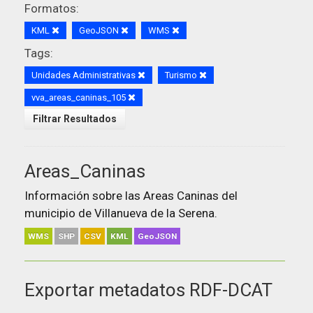
Formatos:
KML
GeoJSON
WMS
Tags:
Unidades Administrativas
Turismo
vva_areas_caninas_105
Filtrar Resultados
Areas_Caninas
Información sobre las Areas Caninas del
municipio de Villanueva de la Serena.
WMS
SHP
CSV
KML
GeoJSON
Exportar metadatos RDF-DCAT