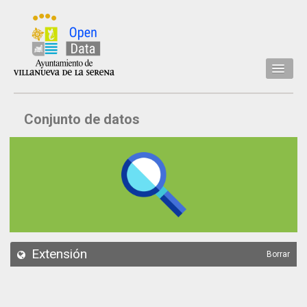
Inicio
Conjunto de datos
Datos
Conjuntos de datos
Concejalía
Temáticas
Acerca de
API
Extensión
Borrar
Actualización
Noticias