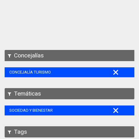
Apps
Participa
Documentación
SPARQL
Concejalías
CONCEJALÍA TURISMO
Temáticas
SOCIEDAD Y BIENESTAR
Tags