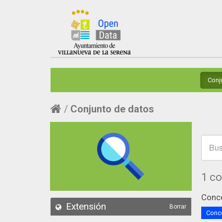
Conj
Conjunto de datos
1 c
Conce
Extensión
Borrar
Conce