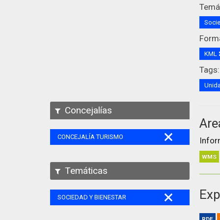
Temát
Socie
Form
KML
Tags:
Unida
Concejalías
Are
CONCEJALÍA TURISMO
Infor
WMS
Temáticas
Exp
SOCIEDAD Y BIENESTAR
RDF