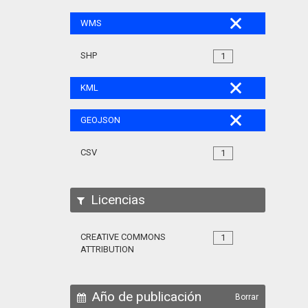
WMS
SHP
1
KML
GEOJSON
CSV
1
Licencias
CREATIVE COMMONS
1
ATTRIBUTION
Año de publicación
Borrar