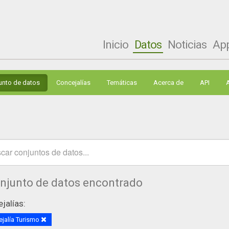
Inicio
Datos
Noticias
Ap
unto de datos
Concejalías
Temáticas
Acerca de
API
onjunto de datos encontrado
jalías:
jalía Turismo