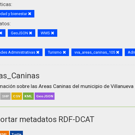
icas:
dad y bienestar
atos:
GeoJSON
WMS
des Administrativas
Turismo
vva_areas_caninas_105
Admi
as_Caninas
mación sobre las Areas Caninas del municipio de Villanueva 
SHP
CSV
KML
GeoJSON
ortar metadatos RDF-DCAT
XML
Turtle