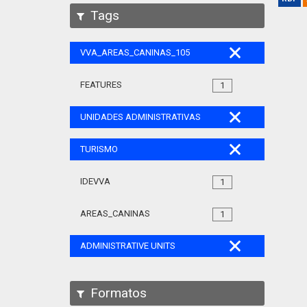
Tags
VVA_AREAS_CANINAS_105
FEATURES
1
UNIDADES ADMINISTRATIVAS
TURISMO
IDEVVA
1
AREAS_CANINAS
1
ADMINISTRATIVE UNITS
Formatos