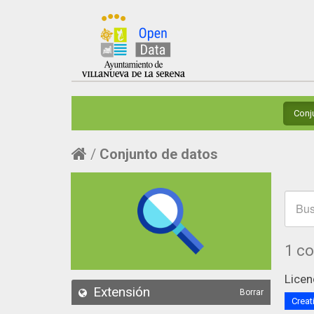
Conj
Conjunto de datos
1 c
Licen
Extensión
Borrar
Creat