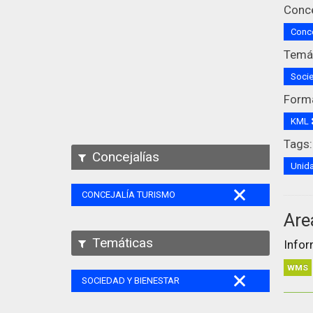
Conce
Conce
Temát
Socie
Form
KML
Tags:
Concejalías
Unida
CONCEJALÍA TURISMO
Are
Temáticas
Infor
WMS
SOCIEDAD Y BIENESTAR