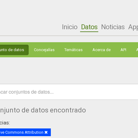
Inicio
Datos
Noticias
Ap
unto de datos
Concejalías
Temáticas
Acerca de
API
onjunto de datos encontrado
cias:
ive Commons Attribution