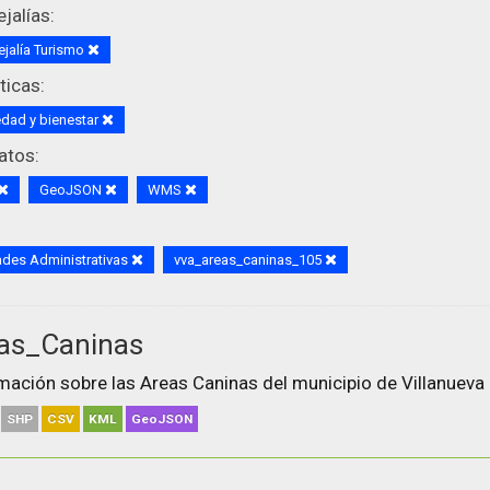
jalías:
jalía Turismo
icas:
dad y bienestar
atos:
GeoJSON
WMS
des Administrativas
vva_areas_caninas_105
as_Caninas
mación sobre las Areas Caninas del municipio de Villanueva 
SHP
CSV
KML
GeoJSON