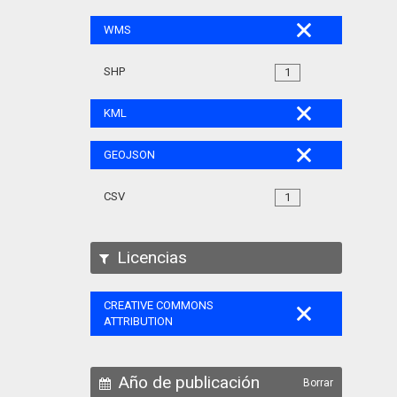
WMS
SHP
1
KML
GEOJSON
CSV
1
Licencias
CREATIVE COMMONS
ATTRIBUTION
Año de publicación
Borrar