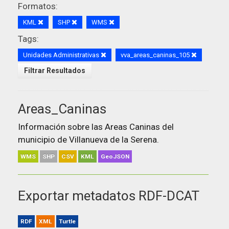
Formatos:
KML
SHP
WMS
Tags:
Unidades Administrativas
vva_areas_caninas_105
Filtrar Resultados
Areas_Caninas
Información sobre las Areas Caninas del
municipio de Villanueva de la Serena.
WMS
SHP
CSV
KML
GeoJSON
Exportar metadatos RDF-DCAT
RDF
XML
Turtle