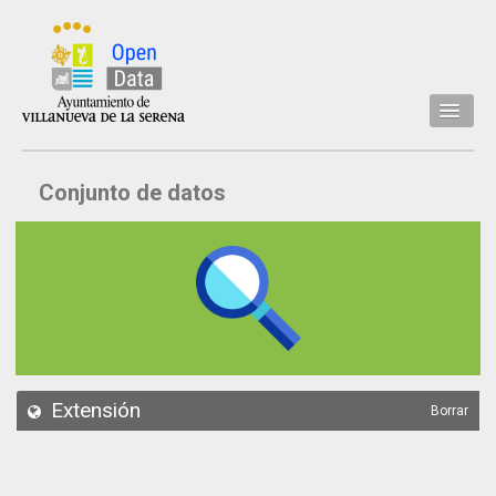
Inicio
Conjunto de datos
Datos
Conjuntos de datos
Concejalía
Temáticas
Acerca de
API
Extensión
Borrar
Actualización
Noticias