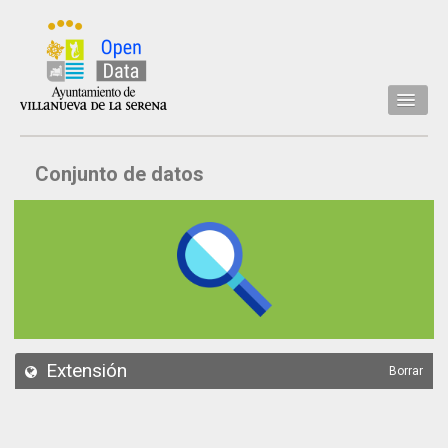
Inicio
Conjunto de datos
Datos
Conjuntos de datos
Concejalía
Temáticas
Acerca de
API
Extensión
Borrar
Actualización
Noticias