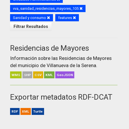
vva_sanidad_residencias_mayores_105
Sanidad y consumo
features
Filtrar Resultados
Residencias de Mayores
Información sobre las Residencias de Mayores
del municipio de Villanueva de la Serena.
WMS
SHP
CSV
KML
GeoJSON
Exportar metadatos RDF-DCAT
RDF
XML
Turtle