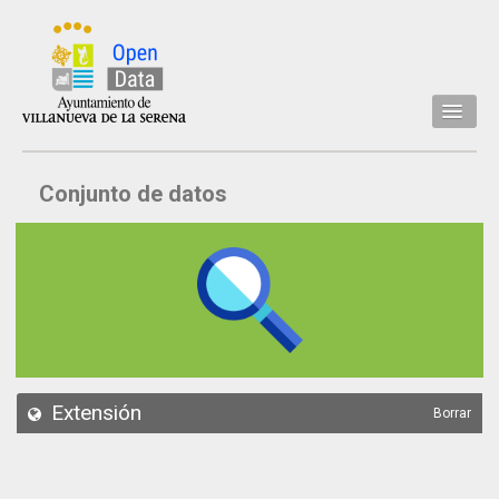
Inicio
Conjunto de datos
Datos
Conjuntos de datos
Concejalía
Temáticas
Acerca de
API
Extensión
Borrar
Actualización
Noticias