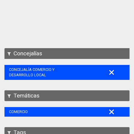
Apps
Participa
Documentación
SPARQL
Concejalías
CONCEJALÍA COMERCIO Y
DESARROLLO LOCAL
Temáticas
COMERCIO
Tags