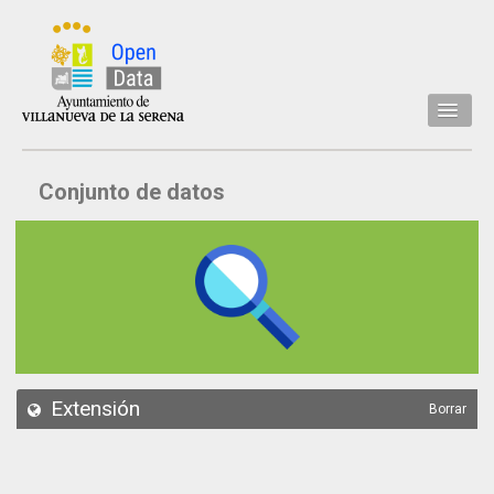
Inicio
Conjunto de datos
Datos
Conjuntos de datos
Concejalía
Temáticas
Acerca de
API
Extensión
Borrar
Actualización
Noticias