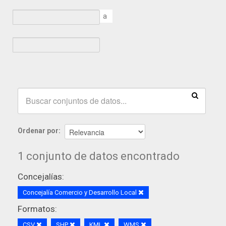
a
Ordenar por
1 conjunto de datos encontrado
Concejalías:
Concejalía Comercio y Desarrollo Local
Formatos:
CSV
SHP
KML
WMS